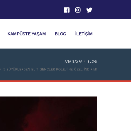
KAMPÜSTE YAŞAM
BLOG
İLETIŞIM
ANA SAYFA
BLOG
3 BÜYÜKLERDEN ELIT GENÇLER KOLEJI’NE ÖZEL İNDIRIM!