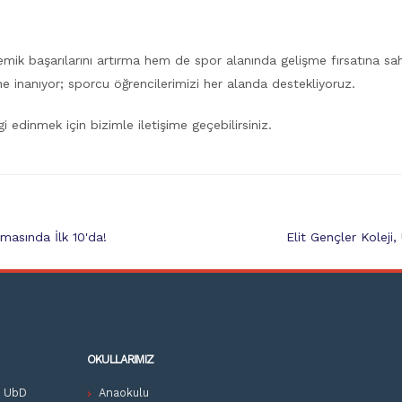
emik başarılarını artırma hem de spor alanında gelişme fırsatına sah
e inanıyor; sporcu öğrencilerimizi her alanda destekliyoruz.
i edinmek için bizimle iletişime geçebilirsiniz.
şmasında İlk 10'da!
Elit Gençler Kolej
OKULLARIMIZ
z UbD
Anaokulu