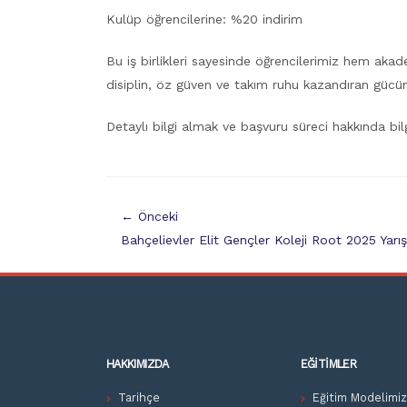
Kulüp öğrencilerine: %20 indirim
Bu iş birlikleri sayesinde öğrencilerimiz hem akad
disiplin, öz güven ve takım ruhu kazandıran gücün
Detaylı bilgi almak ve başvuru süreci hakkında bilg
← Önceki
Bahçelievler Elit Gençler Koleji Root 2025 Yarı
HAKKIMIZDA
EĞITIMLER
Tarihçe
Eğitim Modelimi