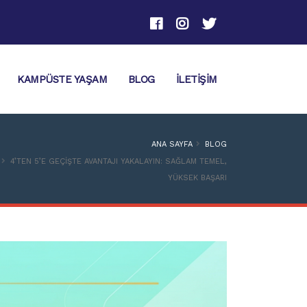
KAMPÜSTE YAŞAM
BLOG
İLETIŞIM
ANA SAYFA
BLOG
4’TEN 5’E GEÇIŞTE AVANTAJI YAKALAYIN: SAĞLAM TEMEL,
YÜKSEK BAŞARI