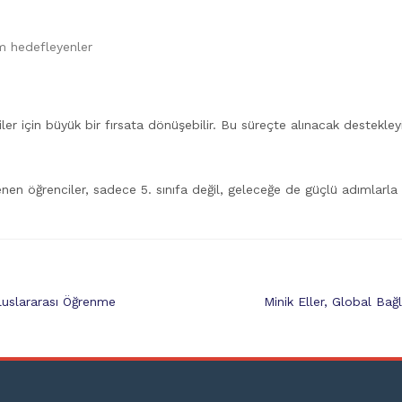
m hedefleyenler
iler için büyük bir fırsata dönüşebilir. Bu süreçte alınacak destekle
n öğrenciler, sadece 5. sınıfa değil, geleceğe de güçlü adımlarla i
luslararası Öğrenme
Minik Eller, Global Bağ