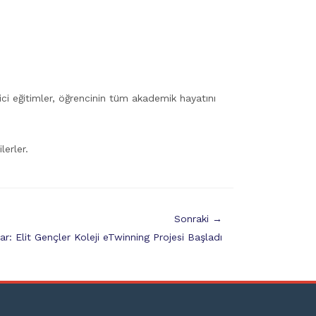
yici eğitimler, öğrencinin tüm akademik hayatını
lerler.
Sonraki →
lar: Elit Gençler Koleji eTwinning Projesi Başladı