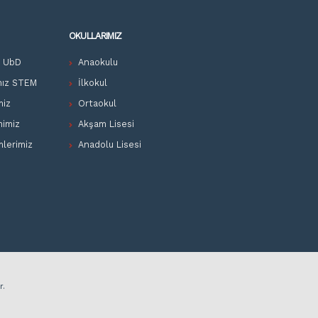
OKULLARIMIZ
z UbD
Anaokulu
mız STEM
İlkokul
miz
Ortaokul
mimiz
Akşam Lisesi
mlerimiz
Anadolu Lisesi
r.