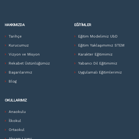
HAKKIMIZDA
EĞITIMLER
Tarihçe
Eğitim Modelimiz UbD
Kurucumuz
Eğitim Yaklaşımımız STEM
Vizyon ve Misyon
Karakter Eğitimimiz
Rekabet Üstünlüğümüz
Yabancı Dil Eğitimimiz
Başarılarımız
Uygulamalı Eğitimlerimiz
Blog
OKULLARIMIZ
Anaokulu
İlkokul
Ortaokul
Akşam Lisesi