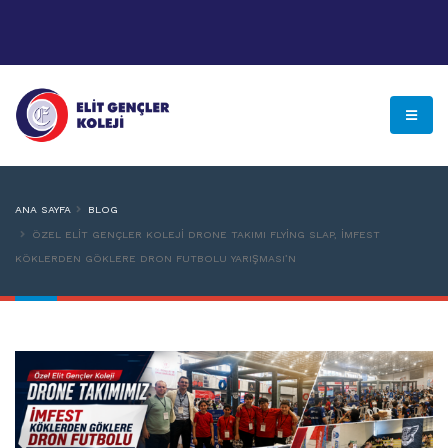
ANA SAYFA
BLOG
ÖZEL ELIT GENÇLER KOLEJI DRONE TAKIMI FLYING SLAP, İMFEST
KÖKLERDEN GÖKLERE DRON FUTBOLU YARIŞMASI’N