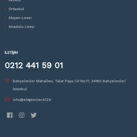
İlkokul
Ortaokul
Akşam Lisesi
Anadolu Lisesi
İLETIŞIM
0212 441 59 01
Bahçelievler Mahallesi, Talat Paşa Cd No:17, 34180 Bahçelievler/
İstanbul
info@elitgencler.k12.tr