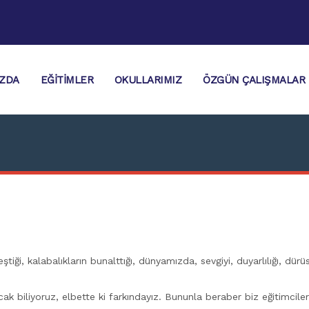
IZDA
EĞITIMLER
OKULLARIMIZ
ÖZGÜN ÇALIŞMALAR
ştiği, kalabalıkların bunalttığı, dünyamızda, sevgiyi, duyarlılığı,
biliyoruz, elbette ki farkındayız. Bununla beraber biz eğitimciler b