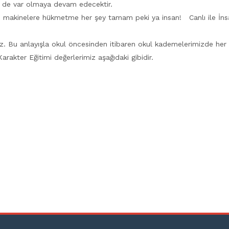
er de var olmaya devam edecektir.
dili, makinelere hükmetme her şey tamam peki ya insan! Canlı ile İns
u anlayışla okul öncesinden itibaren okul kademelerimizde her ay b
 Karakter Eğitimi değerlerimiz aşağıdaki gibidir.