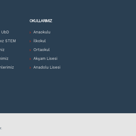
OKULLARIMIZ
z UbD
Anaokulu
mız STEM
İlkokul
miz
Ortaokul
mimiz
Akşam Lisesi
mlerimiz
Anadolu Lisesi
r.