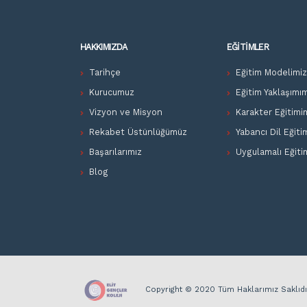
HAKKIMIZDA
EĞITIMLER
Tarihçe
Eğitim Modelimi
Kurucumuz
Eğitim Yaklaşımı
Vizyon ve Misyon
Karakter Eğitimi
Rekabet Üstünlüğümüz
Yabancı Dil Eğiti
Başarılarımız
Uygulamalı Eğiti
Blog
Copyright © 2020 Tüm Haklarımız Saklıdı