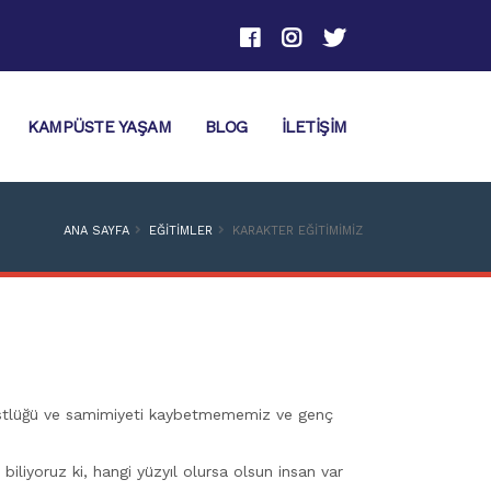
KAMPÜSTE YAŞAM
BLOG
İLETIŞIM
ANA SAYFA
EĞITIMLER
KARAKTER EĞITIMIMIZ
 dürüstlüğü ve samimiyeti kaybetmememiz ve genç
iliyoruz ki, hangi yüzyıl olursa olsun insan var